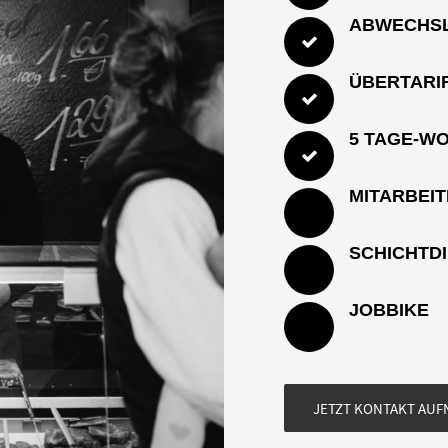
ABWECHSL
ÜBERTARI
5 TAGE-W
MITARBEI
SCHICHTDI
JOBBIKE
JETZT KONTAKT AU