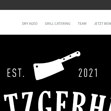
DRY AGED
GRILL CATERING
TEAM
JETZT BE