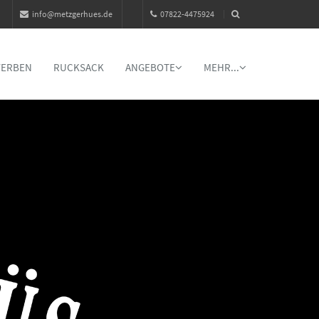
info@metzgerhues.de
07822-4475924
WERBEN
RUCKSACK
ANGEBOTE
MEHR...